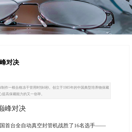
巅峰对决
制作一根合格冻干管用时快6秒。创立于1985年的中国典型培养物保藏
中心提高保藏能力的又一创举。
巅峰对决
全国首台全自动真空封管机战胜了16名选手——